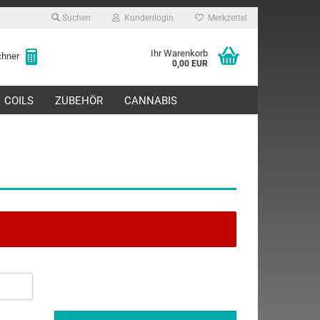
Suchen
Kundenlogin
Merkzettel
Ihr Warenkorb
echner
0,00 EUR
COILS
ZUBEHÖR
CANNABIS
rstellen
rt vergessen?