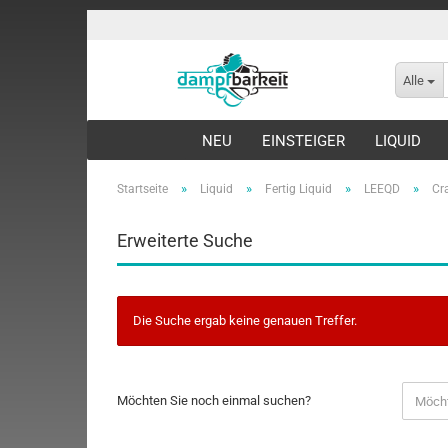
Alle
NEU
EINSTEIGER
LIQUID
»
»
»
»
Startseite
Liquid
Fertig Liquid
LEEQD
Cr
Erweiterte Suche
Die Suche ergab keine genauen Treffer.
Möchten Sie noch einmal suchen?