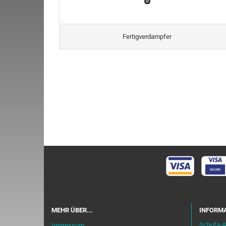
Fertigverdampfer
MEHR ÜBER...
INFORMA
Schufa-A
Impressum