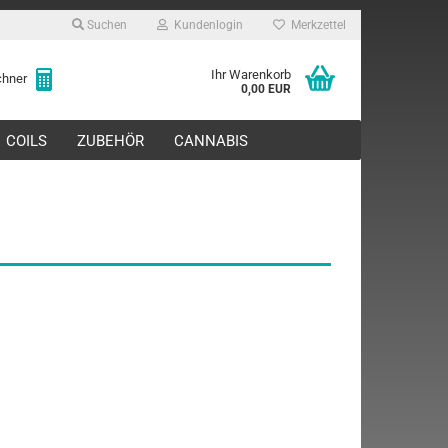
Suchen
Kundenlogin
Merkzettel
Ihr Warenkorb
echner
0,00 EUR
COILS
ZUBEHÖR
CANNABIS
rstellen
rt vergessen?