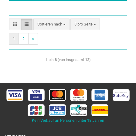
Sortieren nach
8 pro Seite
1
2
»
1
bis
8
(von insgesamt
12
)
Kein Verkauf an Personen unter 18 Jahren