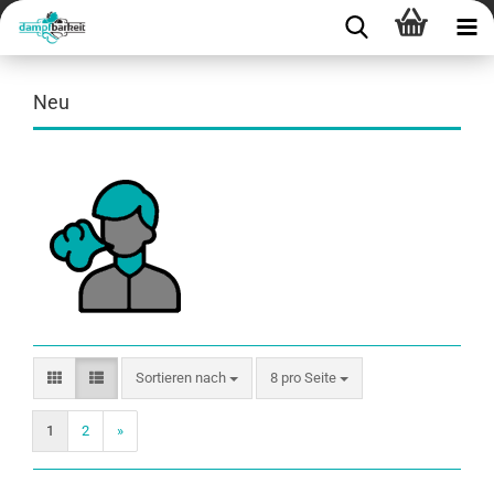
Neu
Sortieren nach
8 pro Seite
1
2
»