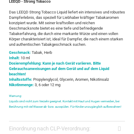
LEEQD - Strong Tobacco
Das LEEQD Strong Tobacco Liquid liefert ein intensives und robustes
Dampferlebnis, das speziell für Liebhaber kräftiger Tabakaromen
konzipiert wurde. Mit seiner kraftvollen und reichen
Geschmacksnote bietet es eine tiefe und befriedigende
Tabakerfahrung, die durch eine markante Würze und einen vollen
Körper charakterisiert ist, ideal für Dampfer, die nach einem starken
und authentischen Tabakgeschmack suchen.
Geschmack:
Tabak, Herb
Inhalt:
10 ml
Dosierempfehlung: Kann je nach Gerät variieren. Bitte
Gebrauchsanweisungen auf dem Gerät und auf dem Liquid
beachten!
Inhaltsstoffe:
Propylenglycol, Glycerin, Aromen, Nikotinsalz
Nikotinmenge:
3, 6 oder 12 mg
Warnung:
Liquids sind nicht zum Verzehr geeignet. Kontakt mit Haut und Augen vermeiden, bei
Berührung mit viel Wasser ab- bzw. ausspülen. Für Kinder unzugänglich aufbewahren!
Einordnung nach CLP-Verordnung: