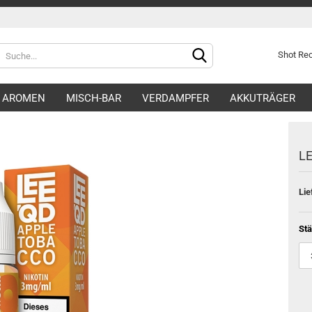
Shot R
AROMEN
MISCH-BAR
VERDAMPFER
AKKUTRÄGER
LE
Lie
Konto e
Passwo
Stä