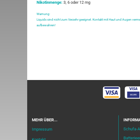
Nikotinmenge:
3, 6 oder 12 mg
Warnung:
Liquids sind nicht zum Verzehr geeignet. Kontakt mit Haut und Augen verme
aufbewahren!
MEHR ÜBER...
INFORMA
Schufa-A
Impressum
Batterie
Kontakt