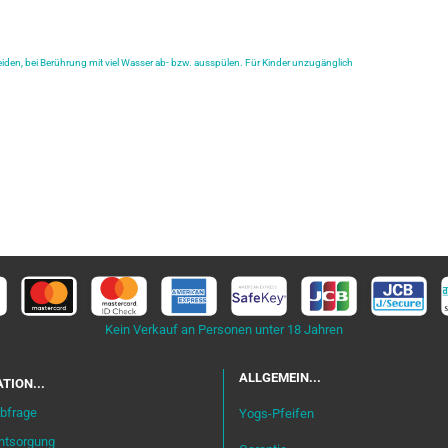
iden, bei Berührung mit viel Wasser ab- bzw. ausspülen. Für Kinder unzugänglich
Kein Verkauf an Personen unter 18 Jahren
ALLGEMEIN...
TION...
bfrage
Yogs-Pfeifen
entsorgung