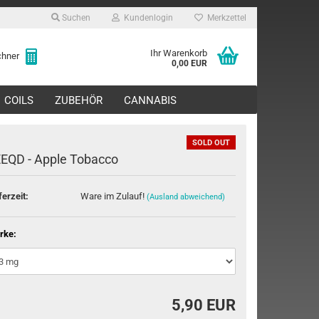
Suchen
Kundenlogin
Merkzettel
Ihr Warenkorb
echner
0,00 EUR
COILS
ZUBEHÖR
CANNABIS
SOLD OUT
EQD - Apple Tobacco
ferzeit:
Ware im Zulauf!
(Ausland abweichend)
rstellen
rt vergessen?
rke:
5,90 EUR