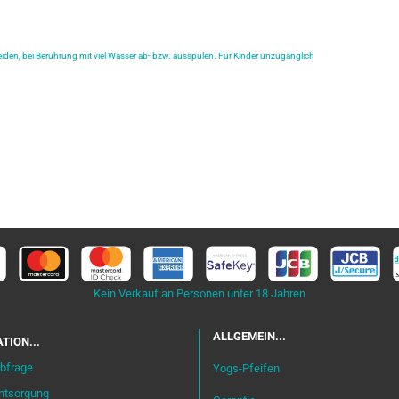
iden, bei Berührung mit viel Wasser ab- bzw. ausspülen. Für Kinder unzugänglich
Kein Verkauf an Personen unter 18 Jahren
ALLGEMEIN...
TION...
bfrage
Yogs-Pfeifen
entsorgung