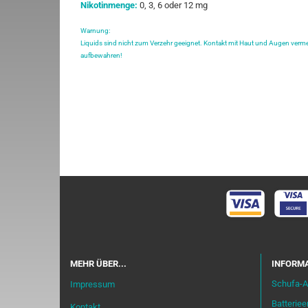
Nikotinmenge:
0, 3, 6 oder 12 mg
Warnung:
Liquids sind nicht zum Verzehr geeignet. Kontakt mit Haut und Augen verme
aufbewahren!
MEHR ÜBER...
INFORMA
Schufa-A
Impressum
Batterie
Kontakt