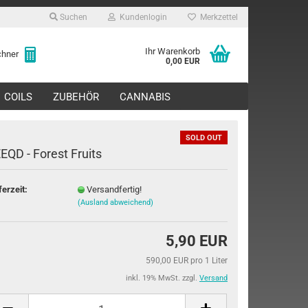
Suchen
Kundenlogin
Merkzettel
Ihr Warenkorb
echner
0,00 EUR
COILS
ZUBEHÖR
CANNABIS
SOLD OUT
EQD - Forest Fruits
ferzeit:
Versandfertig!
(Ausland abweichend)
rstellen
rt vergessen?
5,90 EUR
590,00 EUR pro 1 Liter
inkl. 19% MwSt. zzgl.
Versand