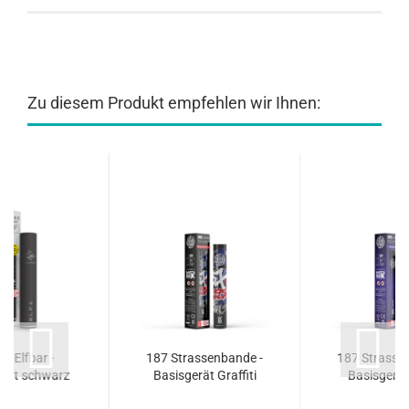
Zu diesem Produkt empfehlen wir Ihnen:
by Elfbar -
187 Strassenbande -
187 Strasse
erät schwarz
Basisgerät Graffiti
Basisgerät