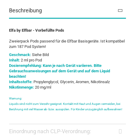
Beschreibung
Elfa by Elfbar - Vorbefüllte Pods
Zweierpack Pods passend für die Elfbar Basisgeräte. Ist kompatibel
zum 187 Pod System!
Geschmack:
Siehe Bild
Inhalt:
2 ml pro Pod
Dosierempfehlung: Kann je nach Gerät variieren. Bitte
Gebrauchsanweisungen auf dem Gerät und auf dem Liquid
beachten!
Inhaltsstoffe:
Propylenglycol, Glycerin, Aromen, Nikotinsalz
Nikotinmenge:
20 mg/ml
Warnung:
Liquids sind nicht zum Verzehr geeignet. Kontakt mit Haut und Augen vermeiden, bei
Berührung mit viel Wasser ab- bzw. ausspülen. Für Kinder unzugänglich aufbewahren!
Einordnung nach CLP-Verordnung: