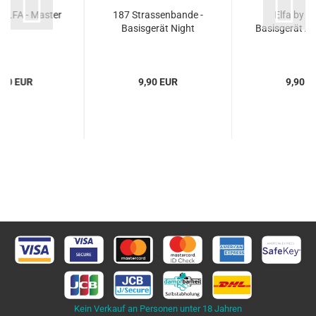
 ELFA - Master
187 Strassenbande -
Elfa by El
Basisgerät Night
Basisgerät Au
,90 EUR
9,90 EUR
9,90 E
Kein Verkauf an Personen unter 18 Jahren